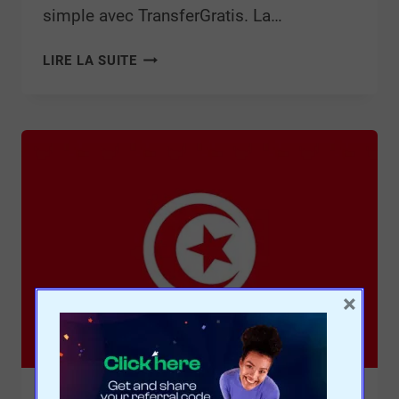
simple avec TransferGratis. La…
LIRE LA SUITE
×
TUNISIE