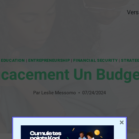
Vers
|
EDUCATION
|
ENTREPRENEURSHIP
|
FINANCIAL SECURITY
|
STRATE
ficacement Un Budget
Par
Leslie Messomo
07/24/2024
×