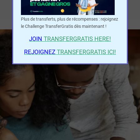
Plus de transferts, plus de récompenses : rejoignez
le Challenge TransferGratis dès maintenant !
JOIN
TRANSFERGRATIS
HERE!
REJOIGNEZ
TRANSFERGRATIS ICI!