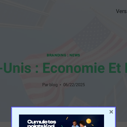
Vers
BRANDING
|
NEWS
-Unis : Economie Et 
Par
blog
06/22/2025
×