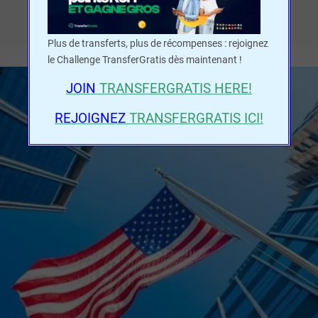
Plus de transferts, plus de récompenses : rejoignez
le Challenge TransferGratis dès maintenant !
JOIN
TRANSFERGRATIS
HERE!
REJOIGNEZ
TRANSFERGRATIS ICI!