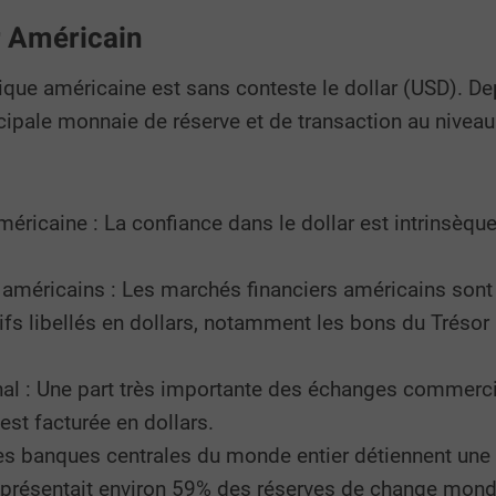
r Américain
ique américaine est sans conteste le dollar (USD). D
cipale monnaie de réserve et de transaction au niveau
 américaine : La confiance dans le dollar est intrinsè
méricains : Les marchés financiers américains sont l
fs libellés en dollars, notamment les bons du Tréso
al : Une part très importante des échanges commerci
st facturée en dollars.
s banques centrales du monde entier détiennent une p
représentait environ 59% des réserves de change mond