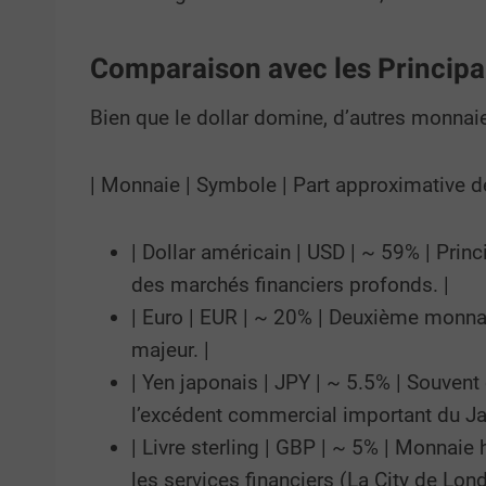
Comparaison avec les Princip
Bien que le dollar domine, d’autres monnaies
| Monnaie | Symbole | Part approximative d
| Dollar américain | USD | ~ 59% | Pri
des marchés financiers profonds. |
| Euro | EUR | ~ 20% | Deuxième monna
majeur. |
| Yen japonais | JPY | ~ 5.5% | Souve
l’excédent commercial important du Ja
| Livre sterling | GBP | ~ 5% | Monnai
les services financiers (La City de Lond