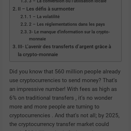
3 – La conversion ou l’utilisation locale
II – Les défis à surmonter
1 – La volatilité
2 – Les réglementations dans les pays
3- Le manque d’information sur la crypto-
monnaie
III- L’avenir des transferts d’argent grâce à
la crypto-monnaie
Did you know that
560 million people
already
use
cryptocurrencies
to send money? That’s
an impressive number! With fees
as high
as
6%
on
traditional transfers
, it’s no wonder
more and more people are turning to
cryptocurrencies
. And that’s not all; by 2025,
the
cryptocurrency
transfer
market
could