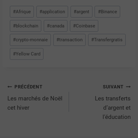
#
Afrique
#
application
#
argent
#
Binance
#
blockchain
#
canada
#
Coinbase
#
crypto-monnaie
#
transaction
#
Transfergratis
#
Yellow Card
PRÉCÉDENT
SUIVANT
Les marchés de Noël
Les transferts
cet hiver
d’argent et
l’éducation