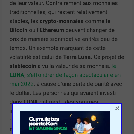
de leur valeur. Contrairement aux monnaies
traditionnelles, qui restent relativement
stables, les
crypto-monnaies
comme le
Bitcoin
ou l’
Ethereum
peuvent changer de
prix de manière significative en très peu de
temps. Un exemple marquant de cette
volatilité est celui de
Terra Luna
. Ce projet de
stablecoin
a vu la valeur de sa monnaie,
le
LUNA
, s’effondrer de façon spectaculaire en
mai 2022
, à cause d’une perte de parité avec
le dollar. Les personnes qui avaient investi
dans
LUNA
ont perdu des sommes
×
importantes en très peu de temps. Cela
montre à quel point la
volatilité
des
crypto-
monnaies
peut être imprévisible, même pour