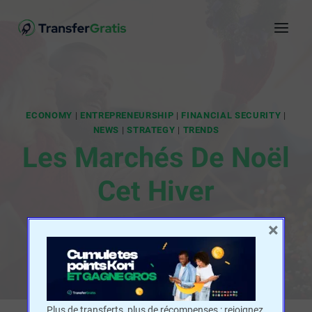
ECONOMY
|
ENTREPRENEURSHIP
|
FINANCIAL SECURITY
|
NEWS
|
STRATEGY
|
TRENDS
Les Marchés De Noël
Cet Hiver
×
Par
Leslie Messomo
12/13/2024
Plus de transferts, plus de récompenses : rejoignez