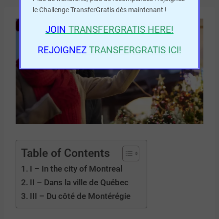
le Challenge TransferGratis dès maintenant !
JOIN
TRANSFERGRATIS
HERE!
REJOIGNEZ
TRANSFERGRATIS ICI!
Table of Contents
I – In the city of Montreal
II – Dans la ville de Québec
III – Du côté de Montérégie