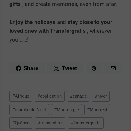
gifts
, and create memories, even from afar.
Enjoy the holidays
and
stay close to your
loved ones with Transfergratis
, wherever
you are!
Share
Tweet
#
Afrique
#
application
#
canada
#
hiver
#
marché de Noel
#
Montérégie
#
Montréal
#
Québec
#
transaction
#
Transfergratis