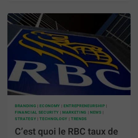
BRANDING
|
ECONOMY
|
ENTREPRENEURSHIP
|
FINANCIAL SECURITY
|
MARKETING
|
NEWS
|
STRATEGY
|
TECHNOLOGY
|
TRENDS
C’est quoi le RBC taux de