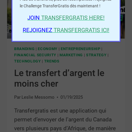
le Challenge TransferGratis dès maintenant !
JOIN
TRANSFERGRATIS
HERE!
REJOIGNEZ
TRANSFERGRATIS ICI!
BRANDING
|
ECONOMY
|
ENTREPRENEURSHIP
|
FINANCIAL SECURITY
|
MARKETING
|
STRATEGY
|
TECHNOLOGY
|
TRENDS
Le transfert d’argent le
moins cher
Par
Leslie Messomo
01/19/2025
Transfergratis est une application qui
permet d’envoyer de l’argent du Canada
vers plusieurs pays d’Afrique, de manière